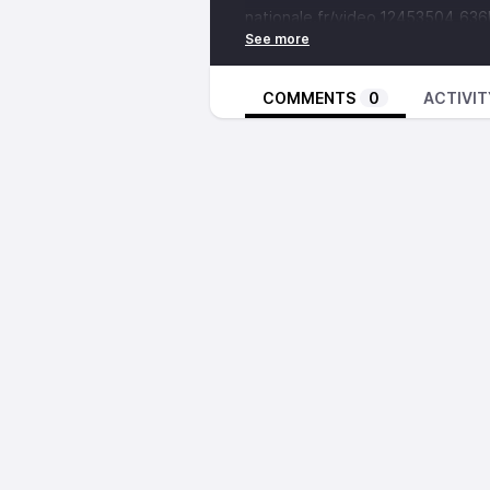
nationale.fr/video.12453504_63
energetique-de-la-france---m-j
novembre-2022
COMMENTS
0
ACTIVIT