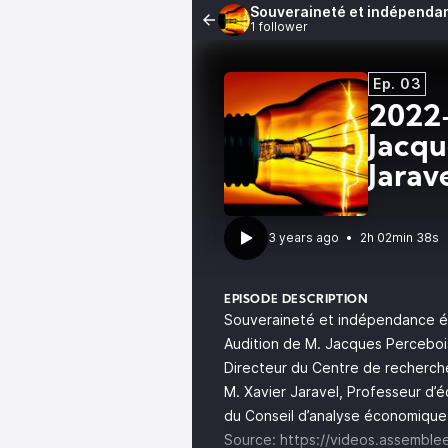
Souveraineté et indépendan
1 follower
Ep. 03
2022-
Jacqu
Jarav
•
2h 02min 38s
EPISODE DESCRIPTION
Souveraineté et indépendance é
Audition de M. Jacques Percebois,
Directeur du Centre de recherch
M. Xavier Jaravel, Professeur d
du Conseil d’analyse économique
Source:
https://videos.assemble