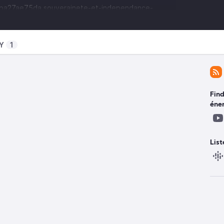
6ba27ae75da.souverainete-et-independance-
acques-percebois-directeur-du-creden--9-
Y
1
Fin
éner
List