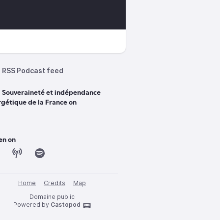
RSS Podcast feed
d Souveraineté et indépendance
gétique de la France on
en on
Home
Credits
Map
Domaine public
Powered by
Castopod